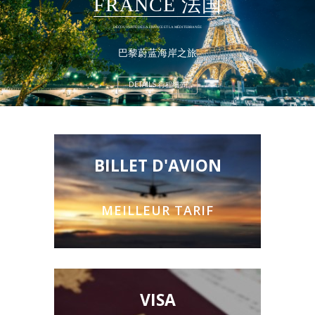
FRANCE 法国
DÉCOUVERTE DE LA FRANCE ET LA MÉDITERRANÉE
巴黎蔚蓝海岸之旅
DETAILS 行程细节
BILLET D'AVION
MEILLEUR TARIF
VISA